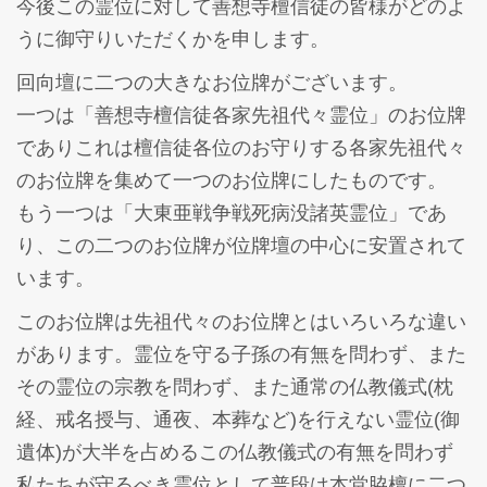
今後この霊位に対して善想寺檀信徒の皆様がどのよ
うに御守りいただくかを申します。
回向壇に二つの大きなお位牌がございます。
一つは「善想寺檀信徒各家先祖代々霊位」のお位牌
でありこれは檀信徒各位のお守りする各家先祖代々
のお位牌を集めて一つのお位牌にしたものです。
もう一つは「大東亜戦争戦死病没諸英霊位」であ
り、この二つのお位牌が位牌壇の中心に安置されて
います。
このお位牌は先祖代々のお位牌とはいろいろな違い
があります。霊位を守る子孫の有無を問わず、また
その霊位の宗教を問わず、また通常の仏教儀式(枕
経、戒名授与、通夜、本葬など)を行えない霊位(御
遺体)が大半を占めるこの仏教儀式の有無を問わず
私たちが守るべき霊位として普段は本堂脇檀に二つ